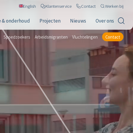
English
Klantenservice
Contact
Werken bij
e & onderhoud
Projecten
Nieuws
Over ons
Spoedzoekers
Arbeidsmigranten
Vluchtelingen
Contact