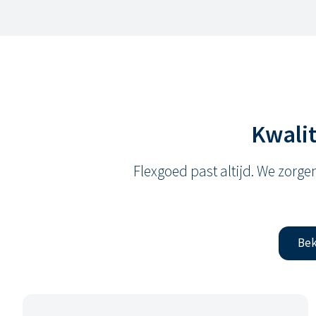
Kwali
Flexgoed past altijd. We zorge
Bek
Voor diverse doelgroepen