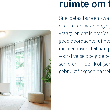
ruimte om 
Snel betaalbare en kwal
circulair en waar mogel
vraagt, en dat is precie
goed doordachte ruimt
met een diversiteit aan 
voor diverse doelgroepen
senioren. Tijdelijk of (s
gebruikt flexgoed namelij
‘WIJK’ in Sneek en Kaatsheuvel
TBV Won