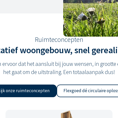
Ruimteconcepten
tatief woongebouw, snel gereal
n ervoor dat het aansluit bij jouw wensen, in groott
het gaat om de uitstraling. Een totaalaanpak dus!
ijk onze ruimteconcepten
Flexgoed dé circulaire oplos
Verschillende stedenbouwkundige configuraties