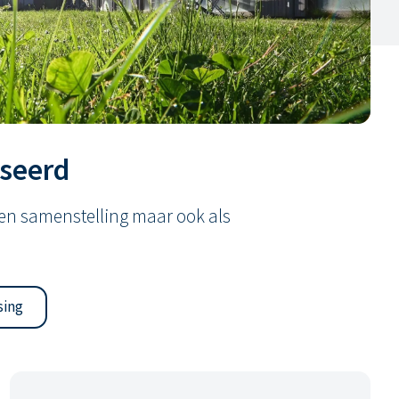
iseerd
e en samenstelling maar ook als
sing
Tot twaalf woonlagen