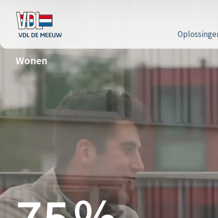
Oplossinge
Wonen
75
%