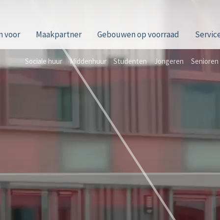
n voor
Maakpartner
Gebouwen op voorraad
Servic
Sociale huur
Middenhuur
Studenten
Jongeren
Senioren