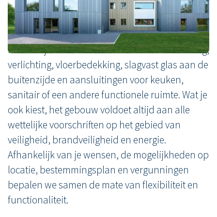
nodig? De uitbreiding van je kantoor-, school- of
woonruimte kun je bij ons uit voorraad huren of
kopen. Gebruiksklaar. Met of zonder meubilair.
Maar altijd voorzien van elektrische verwarming,
verlichting, vloerbedekking, slagvast glas aan de
buitenzijde en aansluitingen voor keuken,
sanitair of een andere functionele ruimte. Wat je
ook kiest, het gebouw voldoet altijd aan alle
wettelijke voorschriften op het gebied van
veiligheid, brandveiligheid en energie.
Afhankelijk van je wensen, de mogelijkheden op
locatie, bestemmingsplan en vergunningen
bepalen we samen de mate van flexibiliteit en
functionaliteit.