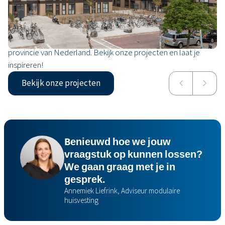
Onze projecten
Van een compleet nieuwe stadswijk tot een snelle
huisvestingsoplossing voor vluchtelingen. En dat in elke
provincie van Nederland. Bekijk onze projecten en laat je
inspireren!
Bekijk onze projecten
‘WIJK’ in Sneek en Kaatsheuvel
TBV Wonen
Benieuwd hoe we jouw
vraagstuk op kunnen lossen?
We gaan graag met je in
gesprek.
Annemiek Liefrink, Adviseur modulaire
huisvesting