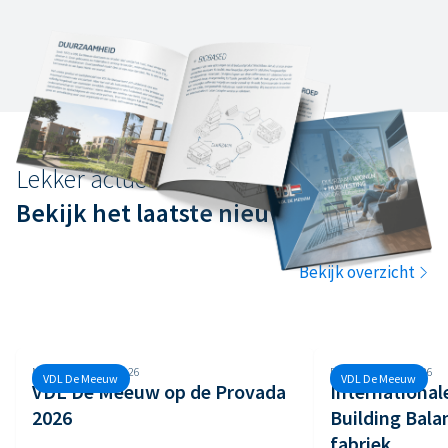
Lekker actueel
Bekijk het laatste nieuws
Bekijk overzicht
Maandag, 8 juni, 2026
Dinsdag, 7 april, 2026
VDL De Meeuw
VDL De Meeuw
VDL De Meeuw op de Provada
International
2026
Building Bala
fabriek