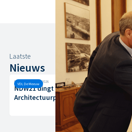
Laatste
Nieuws
Dinsdag, 10 maart, 2026
VDL De Meeuw
NDW21 dingt mee naar
Architectuurprijs Nijmegen!