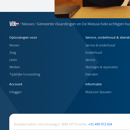
Nieuws
Gemeente Vlaardingen en De Meeuw bekrachtigen h
Oplossingen voor
Service, onderhoud & dienst
Wonen
Service & onderhoud
Zorg
Onderhoud
Leren
Service
Werken
Storingen & reparaties
Tijdelijke huisvesting
Diensten
Account
Informatie
Inloggen
Modulair bouwen
Bezoekersadres: industrieweg 8, 5688 DP Oirschot.
+31 499 572 024