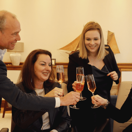
Dinsdag, 23 december, 2025
VDL De Meeuw
VDL De Meeuw bouwt 286
verplaatsbare woningen in
Bovenduist Amersfoort