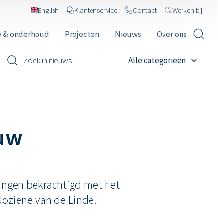
English
Klantenservice
Contact
Werken bij
e & onderhoud
Projecten
Nieuws
Over ons
uw
ingen bekrachtigd met het
oziene van de Linde.