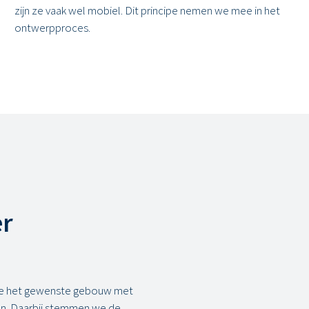
zijn ze vaak wel mobiel. Dit principe nemen we mee in het
ontwerpproces.
er
 we het gewenste gebouw met
en. Daarbij stemmen we de