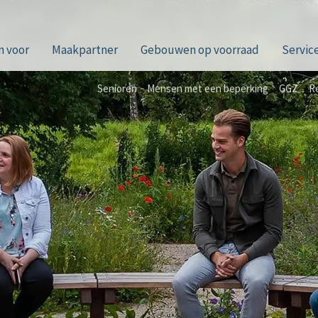
n voor
Maakpartner
Gebouwen op voorraad
Servic
Senioren
Mensen met een beperking
GGZ
Re