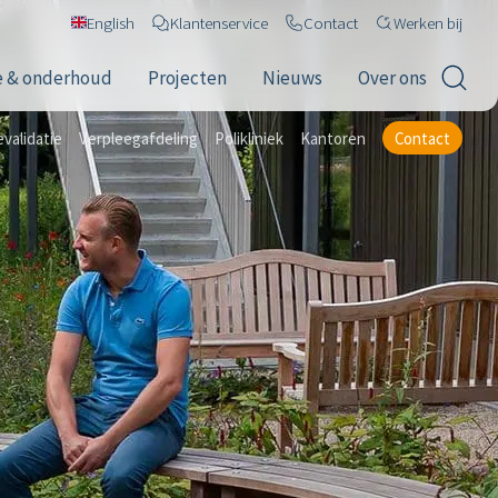
English
Klantenservice
Contact
Werken bij
e & onderhoud
Projecten
Nieuws
Over ons
validatie
Verpleegafdeling
Polikliniek
Kantoren
Contact