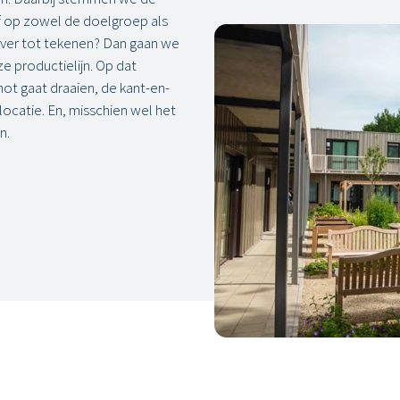
af op zowel de doelgroep als
over tot tekenen? Dan gaan we
ze productielijn. Op dat
ot gaat draaien, de kant-en-
ocatie. En, misschien wel het
n.
Woonzorglocatie in Nieuwegein
Valkenh