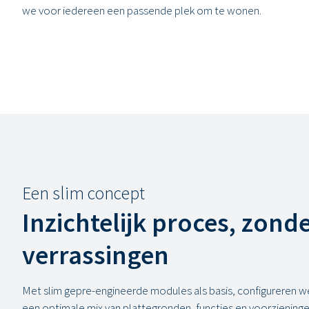
we voor iedereen een passende plek om te wonen.
Een slim concept
Inzichtelijk proces, zond
verrassingen
Met slim gepre-engineerde modules als basis, configureren
een optimale mix van plattegronden, functies en voorziening