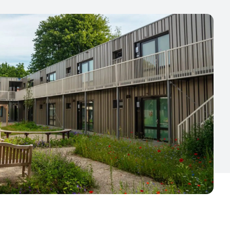
eim
Isala