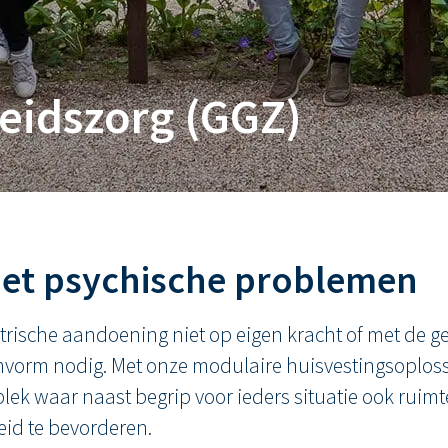
eidszorg (GGZ)
met psychische problemen
che aandoening niet op eigen kracht of met de gebr
onvorm nodig. Met onze modulaire huisvestingsoploss
 plek waar naast begrip voor ieders situatie ook rui
eid te bevorderen.