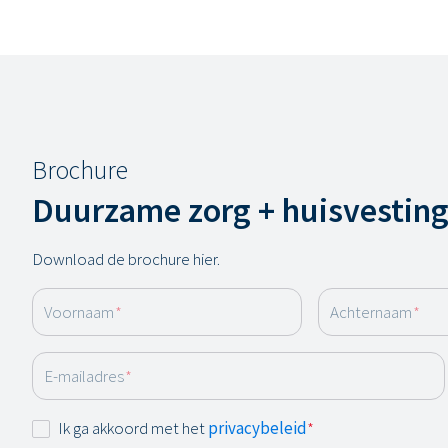
Brochure
Duurzame zorg + huisvesting
Download de brochure hier.
Voornaam
*
Achternaam
*
E-mailadres
*
Instemming
Ik ga akkoord met het
privacybeleid
*