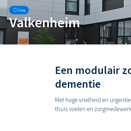
Zorg
Valkenheim
Een modulair z
dementie
Met hoge snelheid en urgenti
thuis voelen en zorgmedewerk