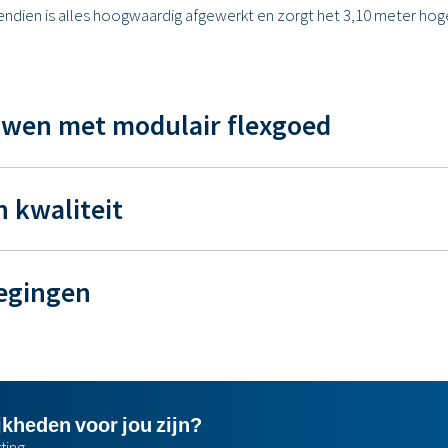
endien is alles hoogwaardig afgewerkt en zorgt het 3,10 meter hoge 
uwen met modulair flexgoed
n kwaliteit
egingen
jkheden voor jou zijn?
ting