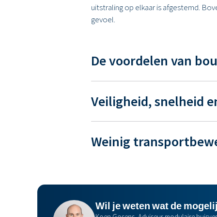
uitstraling op elkaar is afgestemd. Bov
gevoel.
De voordelen van bo
Veiligheid, snelheid e
Weinig transportbew
Wil je weten wat de mogeli
Koen Gosens, Adviseur modulaire huisves