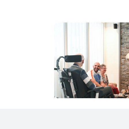
Flexgoed als an
Net als voor voortslepende uitdagingen,
gebouw dat naast bewonerskamers ook
eenpersoonskamer en delen met z’n tw
ontspanning in de zogenaamde snoezelb
rust komen. Gezien de dementie waar z