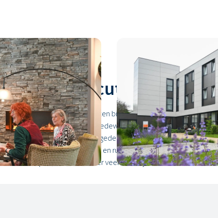
twoord bij acute nood
 is flexgoed perfect in te zetten bij dergelijke noodsituaties. Bin
 werkplekken voor de zorgmedewerkers huisvest. Alle 60 bewone
aalven een afdeling. Waar de gedeelde huiskamer uitnodigt tot 
adkamer. Zacht licht, muziek en rustgevende projecties creëren e
e mee kampen, hebben ze hier veel baat bij.