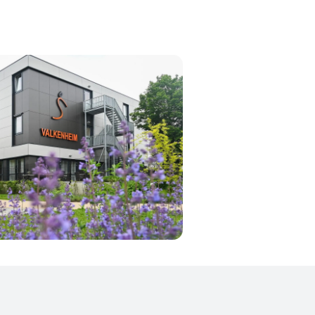
nen een jaar stond er een nieuw
rs beschikken over een ruime
ontmoeten, vinden bewoners
en fijne sfeer waarin bewoners tot