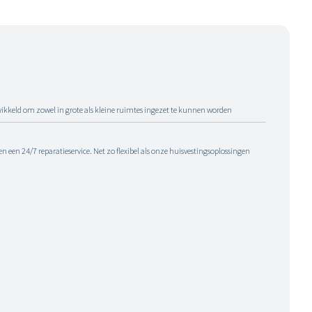
wikkeld om zowel in grote als kleine ruimtes ingezet te kunnen worden
een 24/7 reparatieservice. Net zo flexibel als onze huisvestingsoplossingen