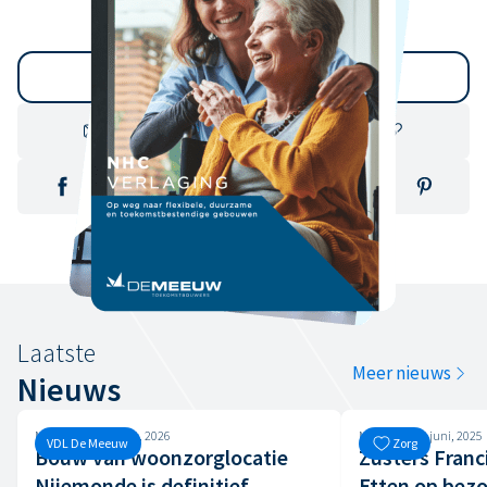
Terug naar overzicht
Laatste
Meer nieuws
Nieuws
Maandag, 30 maart, 2026
Maandag, 23 juni, 2025
VDL De Meeuw
Zorg
Bouw van woonzorglocatie
Zusters Franc
Nijemonde is definitief
Etten op bezo