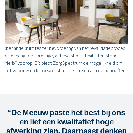
Een flexibele uitbreiding
Samen met ZorgSpectrum ontwikkelden we in zes maanden
tijd de modulaire zorgunit, met in totaal zo’n 2.000 m2
oppervlakte. Ervenstaete, zoals de uitbreiding heet, biedt
mensen een fijne plek om te revalideren. Er zijn
(behandel)ruimtes ter bevordering van het revalidatieproces
en er hangt een prettige, actieve sfeer. Flexibiliteit stond
hierbij voorop. Dit biedt ZorgSpectrum de mogelijkheid om
het gebouw in de toekomst aan te passen aan de behoeften.
“
De Meeuw paste het best bij ons
en liet een kwalitatief hoge
afwerking zien. Daarnaast denken