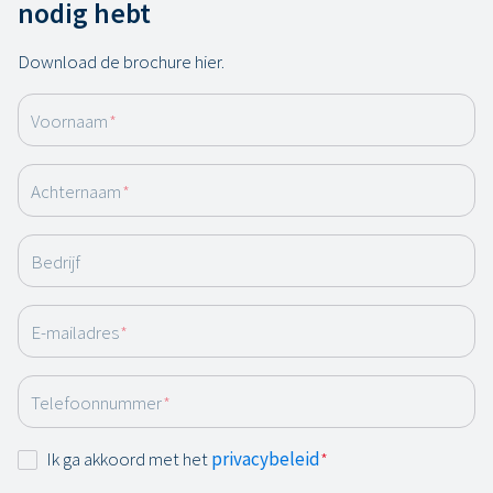
nodig hebt
Download de brochure hier.
Voornaam
*
Achternaam
*
Bedrijf
E-mailadres
*
Telefoonnummer
*
Instemming
Ik ga akkoord met het
privacybeleid
*
*