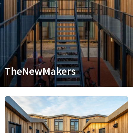
TheNewMakers
House of Innovators
TheNewMakers ontwikkelen en produceren circulaire