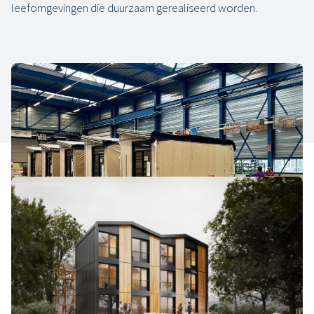
leefomgevingen die duurzaam gerealiseerd worden.
Over TheNewMakers
TNM heeft als missie iedereen aan een betaalbare en
prachtige woning te helpen door digitale productie te
combineren met hergroeibare materialen.