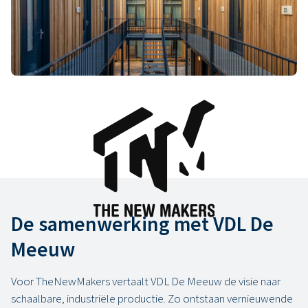
woningen voor gemeentes, woningcorporaties en
investeerders. De constructies worden in delen digitaal
geproduceerd van biobased materialen en met losmaakbare
verbindingen. Onder andere voor
permanent wonen op
flexibele grond
.
De samenwerking met VDL De
Meeuw
Voor TheNewMakers vertaalt VDL De Meeuw de visie naar
schaalbare, industriële productie. Zo ontstaan vernieuwende