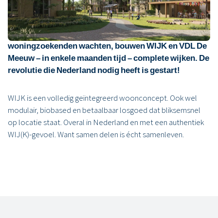
Gemeentes moeten het weten: de oplossing voor de
woningnood bestaat al. Terwijl honderdduizenden
woningzoekenden wachten, bouwen WIJK en VDL De
Meeuw – in enkele maanden tijd – complete wijken. De
revolutie die Nederland nodig heeft is gestart!
WIJK is een volledig geïntegreerd woonconcept. Ook wel
modulair, biobased en betaalbaar losgoed dat bliksemsnel
op locatie staat. Overal in Nederland en met een authentiek
WIJ(K)-gevoel. Want samen delen is écht samenleven.