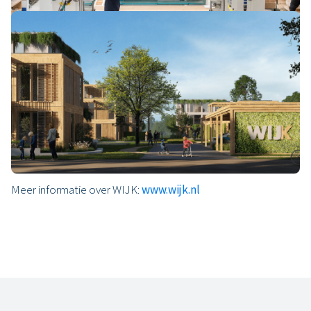
Over WIJK
Geen marketingpraat. Geen afvinklijst. Duurzaamheid zit hier in
elke hoek. Letterlijk. Van het gevelmateriaal tot de pluktuin,
alles bewust gekozen. Biobased materialen. Een levend
WIJKhart. En een woning die zuinig omgaat met energie.
Meer informatie over WIJK:
www.wijk.nl