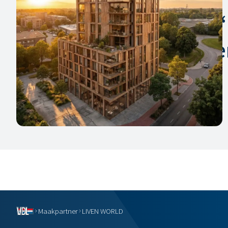
“
Het is i
Maakpartner
LIVEN WORLD