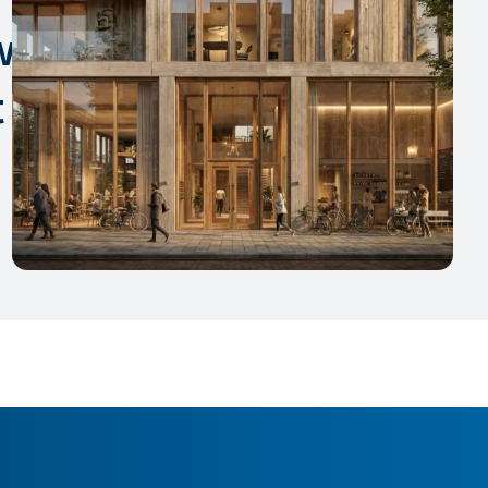
w.
t kende.”