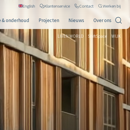
English
Klantenservice
Contact
Werken bij
e & onderhoud
Projecten
Nieuws
Over ons
LIVEN WORLD
ShiftSpace
WIJK