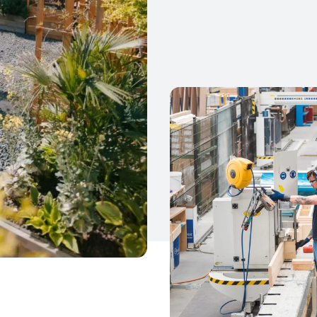
DL De Meeuw
e Meeuw zit in het tot in
partner is dat onder andere
één vierkante meter van een
tement van ongeveer vijftig
k én op de bouwplaats. Voor
Over Liven Wo