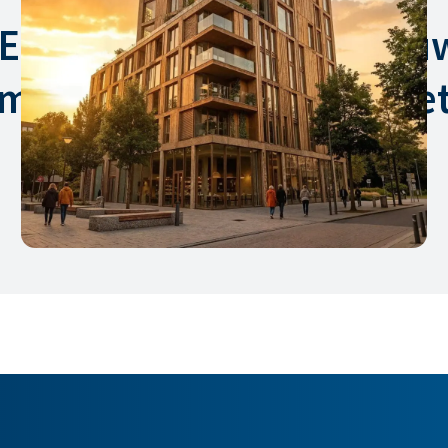
Een thuis is geen gebou
emand die je gisteren nie
Bert-Jan van Beers, Liven World