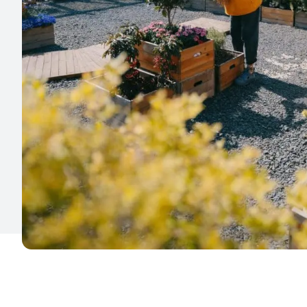
De samenwerking met V
Slimmer en sneller bouwen. De toegevoegde waarde van VDL D
detail optimaliseren van bouwprocessen. Als industrieel maak
om met zo min mogelijk mensuren producten te maken. Voor 
gebouw zijn slechts twee mensuren nodig. Dus voor een appar
vierkante meter zijn dat zo’n honderd mensuren, in de fabrie
traditionele bouw is dit circa 200-300 uren.