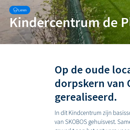
Leren
Kindercentrum de P
Op de oude loca
dorpskern van O
gerealiseerd.
In dit Kindcentrum zijn basi
van SKOBOS gehuisvest. Samen