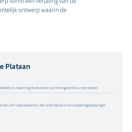
rp vormt een vertaling van de
uimtelijk ontwerp waarin de
e Plataan
wikkeld om zowel in grote als kleine ruimtes ingezet te kunnen worden
een 24/7 reparatieservice. Net zo flexibel als onze huisvestingsoplossingen