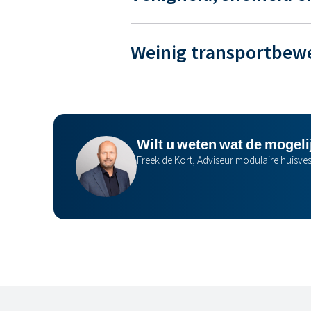
Weinig transportbew
Wilt u weten wat de mogeli
Freek de Kort, Adviseur modulaire huisves