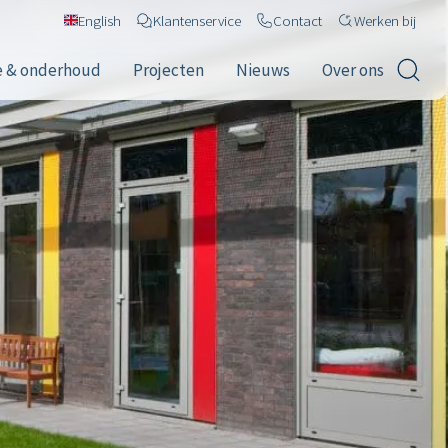
English
Klantenservice
Contact
Werken bij
e & onderhoud
Projecten
Nieuws
Over ons