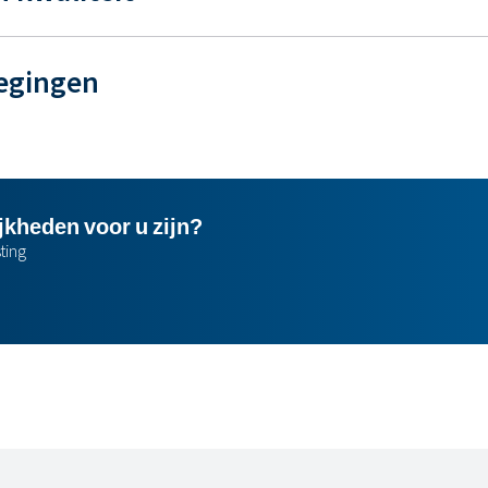
egingen
jkheden voor u zijn?
ting