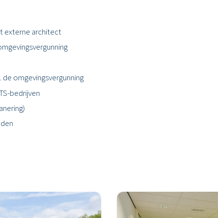
t externe architect
e omgevingsvergunning
. de omgevingsvergunning
TS-bedrijven
anering)
eden