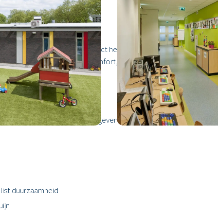
klasse B
de opdrachtgevers en architect het niveau van het binnenmilieu ge
nenluchtkwaliteit, Thermisch Comfort, Visueel Comfort en Akoestis
van Kindcentrum Oirschot is gegeven is in teamverband gekeken na
alist duurzaamheid
ijn