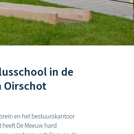
lusschool in de
 Oirschot
orein en het bestuurskantoor
t heeft De Meeuw hard