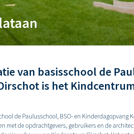
lataan
tie van basisschool de Pau
irschot is het Kindcentrum
sschool de Paulusschool, BSO- en Kinderdagopvang K
 met de opdrachtgevers, gebruikers en de architec