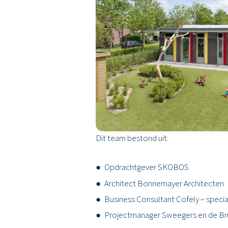
Frisse scholen 
Voor het Kindcentrum Oirschot hebben 
geldt voor alle thema’s: Energie, Bin
Duurzaamheid
Nadat de opdracht voor de realisatie 
Dit team bestond uit:
Opdrachtgever SKOBOS
Architect Bonnemayer Architecten
Business Consultant Cofely – speci
Projectmanager Sweegers en de Bru