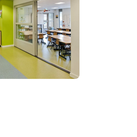
legd op Frisse Scholen Klasse B. Dit
ch Comfort.
ar aanvullende duurzame oplossingen.