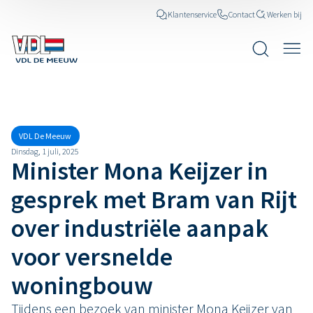
Klantenservice
Contact
Werken bij
Nieuws
VDL De Meeuw
Dinsdag, 1 juli, 2025
Minister Mona Keijzer in
gesprek met Bram van Rijt
over industriële aanpak
voor versnelde
woningbouw
Tijdens een bezoek van minister Mona Keijzer van