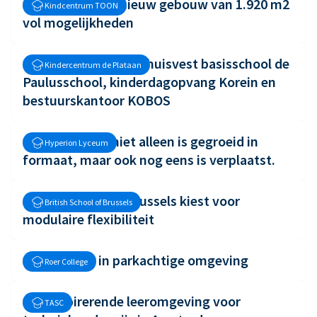
Een spiksplinternieuw gebouw van 1.920 m2
Kindcentrum TOON
vol mogelijkheden
Nieuw Kindcentrum huisvest basisschool de
Kindercentrum de Plataan
Paulusschool, kinderdagopvang Korein en
bestuurskantoor KOBOS
Een school die niet alleen is gegroeid in
Hyperion Lyceum
formaat, maar ook nog eens is verplaatst.
British School of Brussels kiest voor
British School of Brussels
modulaire flexibiliteit
Nieuwbouw in parkachtige omgeving
Roer College
Een inspirerende leeromgeving voor
TASC