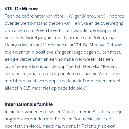
VDL De Meeuw
Toen de coördinator van Viorel – Wilger (Merkx, red.) – hoorde
over de werkomstandigheden van Henryka en de overweging
om samen naar Polen te verhuizen, was de oplossing snel
gevonden: Viorel ging niet met haar mee naar Polen, maar
Henryka kwam met Viorel mee naar VDL De Meeuw! Dat was
even wennen in positieve zin: geen lange dagen buiten meer,
eerlijke verdiensten en een normale werkweek! “Na een
proefperiode kon ik aan de slag,” vertelt Henryka. “Ik werk in
de panelenstraat en zet de panelen in elkaar die Viorel in de
modules plaatst, verderop in de fabriek. Dus we werken wel
allebei in C15, maar niet op dezelfde plek.”
Internationale familie
Inmiddels wonen Henryka en Viorel samen in Bakel, maar zijn
nog sterk verbonden met Polen en Roemenië, waar de
dochter van Viorel, Madelina, woont. In Polen zijn ze ook