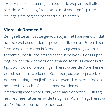
“Henryka pakt het aan, gaat niets uit de weg en heeft alles
snel door. En belangrijker nog: ze motiveert en inspireert haar
collega’s om nog net een tandje bij te zetten.”
Viorel uit Roemenië
Zelf geeft ze aan dat ze gewoon blij is met haar werk, omdat
het ook wel eens anders is geweest: “Ik kom uit Polen. Toen
ik voor de eerste keer in Nederland ging werken, kwam ik
terecht bij een fruitteler: zes dagen in de week, tien uur per
dag, in weer en wind voor een schamel loon.” Er waren in die
tijd ook mooie ontwikkelingen: Henryka leerde Viorel kennen:
een stoere, hardwerkende Roemeen, die voor zijn werk bij
een verpakkingsbedrijf bij de teler kwam. Het was liefde op
het eerste gezicht. Maar daarmee werden de
omstandigheden voor Henryka helaas niet beter … “Ik zag
het niet meer zitten en wilde terug naar Polen,” legt Henryka
uit. “En Viorel zou met me meegaan.”