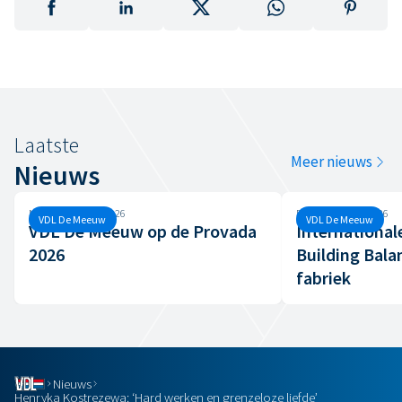
Laatste
Meer nieuws
Nieuws
Maandag, 8 juni, 2026
Dinsdag, 7 april, 2026
VDL De Meeuw
VDL De Meeuw
VDL De Meeuw op de Provada
International
2026
Building Bala
fabriek
Nieuws
Henryka Kostrezewa: ‘Hard werken en grenzeloze liefde’