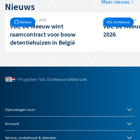
Meer nieuws
Nieuws
Zondag, 5 januari, 2025
Maandag, 8 juni, 2026
Werken
VDL De Meeuw
VDL De Meeuw wint
VDL De Meeuw
raamcontract voor bouw
2026
detentiehuizen in België
Projecten
VDL De Meeuw Willebroek
Oplossingen voor
Account
Service, onderhoud & diensten