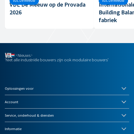
VDL De Meeuw
VDL De Meeuw
VDL De Meeuw op de Provada
International
2026
Building Bala
fabriek
Nieuws
‘Niet alle industriële bouwers zijn ook modulaire bouwers’
Oplossingen voor
Account
Service, onderhoud & diensten
Informatie